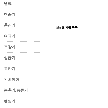
탱크
착즙기
충진기
생성된 제품 목록
여과기
포장기
살균기
교반기
컨베이어
농축기/증류기
캪핑기